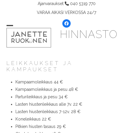
Skip
Ajanvaraukset
040 5319 770
to
VARAA AIKASI VERKOSSA 24/7
content
Facebook
HINNASTO
Open
Close
mobile
mobile
menu
menu
LEIKKAUKSET JA
KAMPAUKSET
Kampaamoleikkaus 44 €
Kampaamoleikkaus ja pesu 48 €
Parturileikkaus ja pesu 34 €
Lasten hiustenleikkaus alle 7v. 22 €
Lasten hiustenleikkaus 7-12v. 28 €
Koneleikkaus 22 €
Pitkien hiusten tasaus 29 €